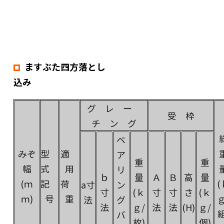
ますぶた四方落とし
込み
グ レ ー
受 枠
チ ン グ
ベ
みぞ
型
適
ア
重
重
幅
式
用
リ
ｂ
量
Ａ
Ｂ
高
量
(ｍ
記
荷
(
a寸
ン
寸
(ｋ
寸
寸
さ
(ｋ
ｍ)
号
重
ｇ
法
グ
法
ｇ/
法
法
(H)
ｇ/
組
バ
枚)
個)