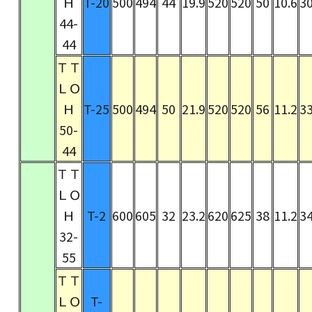
Ｈ
T-20
500
494
44
19.9
520
520
50
10.6
30
44-
44
ＴＴ
ＬＯ
Ｈ
T-25
500
494
50
21.9
520
520
56
11.2
33
50-
44
ＴＴ
ＬＯ
Ｈ
T-2
600
605
32
23.2
620
625
38
11.2
34
32-
55
ＴＴ
ＬＯ
T-